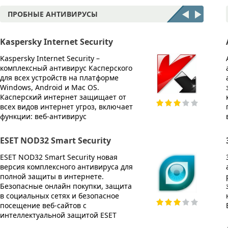
ПРОБНЫЕ АНТИВИРУСЫ
Kaspersky Internet Security
McAfe
Kaspersky Internet Security –
McAfee 
комплексный антивирус Касперского
компле
для всех устройств на платформе
Эффект
Windows, Android и Mac OS.
любых 
Касперский интернет защищает от
копиро
всех видов интернет угроз, включает
опера
функции: веб-антивирус
работы
ESET NOD32 Smart Security
Avira 
ESET NOD32 Smart Security новая
Avira I
версия комплексного антивируса для
компле
полной защиты в интернете.
защит
Безопасные онлайн покупки, защита
реальн
в социальных сетях и безопасное
всех в
посещение веб-сайтов с
допол
интеллектуальной защитой ESET