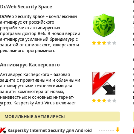
AVG I
Dr.Web Security Space
AVG In
Dr.Web Security Space – комплексный
компл
антивирус от российского
персон
разработчика антивирусных
мошен
программ Доктор Веб. В новой версии
угроз.
антивируса усиленный брандмауэр с
технол
защитой от шпионского, хакерского и
защищ
рекламного программного
AVG A
Антивирус Касперского
AVG An
Антивирус Касперского – базовая
защито
защита с проактивными и облачными
быстра
антивирусными технологиями для
вирусо
защиты компьютера от новых,
вредон
неизвестных и основных интернет-
Вирту
угроз. Kaspersky Anti-Virus включает
конфи
МОБИЛЬНЫЕ АНТИВИРУСЫ
Kaspersky Internet Security для Android