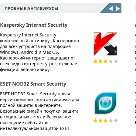
ПРОБНЫЕ АНТИВИРУСЫ
Kaspersky Internet Security
McAfe
Kaspersky Internet Security –
McAfee 
комплексный антивирус Касперского
компле
для всех устройств на платформе
Эффект
Windows, Android и Mac OS.
любых 
Касперский интернет защищает от
копиро
всех видов интернет угроз, включает
опера
функции: веб-антивирус
работы
ESET NOD32 Smart Security
Avira 
ESET NOD32 Smart Security новая
Avira I
версия комплексного антивируса для
компле
полной защиты в интернете.
защит
Безопасные онлайн покупки, защита
реальн
в социальных сетях и безопасное
всех в
посещение веб-сайтов с
допол
интеллектуальной защитой ESET