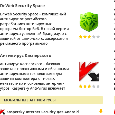
AVG I
Dr.Web Security Space
AVG In
Dr.Web Security Space – комплексный
компл
антивирус от российского
персон
разработчика антивирусных
мошен
программ Доктор Веб. В новой версии
угроз.
антивируса усиленный брандмауэр с
технол
защитой от шпионского, хакерского и
защищ
рекламного программного
AVG A
Антивирус Касперского
AVG An
Антивирус Касперского – базовая
защито
защита с проактивными и облачными
быстра
антивирусными технологиями для
вирусо
защиты компьютера от новых,
вредон
неизвестных и основных интернет-
Вирту
угроз. Kaspersky Anti-Virus включает
конфи
МОБИЛЬНЫЕ АНТИВИРУСЫ
Kaspersky Internet Security для Android