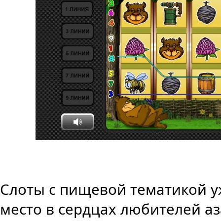
Слоты с пищевой тематикой у
место в сердцах любителей аз