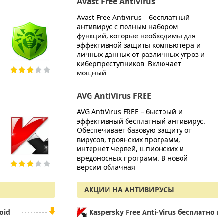
AVG Internet Security 2016
Avast Free Antivirus
AVG Internet Security 2016 – мощное
Avast Free Antivirus – бесплатный
комплексное решение для защиты
антивирус с полным набором
персонального компьютера от
функций, которые необходимы для
мошенников и любых видов интернет
эффективной защиты компьютера и
угроз. Используя облачные
личных данных от различных угроз и
технологии при сканировании,
киберпреступников. Включает
защищает от троянов
мощный
AVG AntiVirus 2016
AVG AntiVirus FREE
AVG AntiVirus 2016 – антивирус с
AVG AntiVirus FREE – быстрый и
защитой в реальном времени,
эффективный бесплатный антивирус.
быстрая и надежная защита от
Обеспечивает базовую защиту от
вирусов, червей, троянов,
вирусов, троянских программ,
вредоносных программ и руткитов.
интернет червей, шпионских и
Виртуальное хранилище
вредоносных программ. В новой
конфиденциальных данных
версии облачная
АКЦИИ НА АНТИВИРУСЫ
oid
Kaspersky Free Anti-Virus бесплатно 