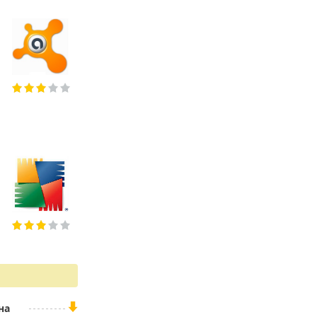
ESET NOD32 Start Pack
Microsoft Security Essentials
ESET NOD32 START PACK - базовая
Microsoft Security Essentials –
защита компьютера от вирусов,
бесплатный антивирус для защиты
фишинга и шпионского программного
компьютера от червей, вирусов,
обеспечения по оптимальной цене.
троянов, шпионских программ.
NOD32 START PACK имеет модули:
Базовая защита от различных видов
антивирус, антифишинг, антишпион
атак, минимум потребления ресурсов,
полная совместимость
Panda Internet Security
avast! Free Antivirus 2014
Panda Internet Security – комплексный
антивирус с проактивной защитой,
Бесплатный антивирус avast! Free
персональным фаерволом и
Antivirus 2014 используют более 200
облачными технологиями. Включает
миллионов пользователей Windows,
модули защиты от фишинговых веб-
Android и Mac во всем мире. Аваст по
сайтов и защищает личных данных
праву заслужил титул самого
доверенного антивируса в мире.
на