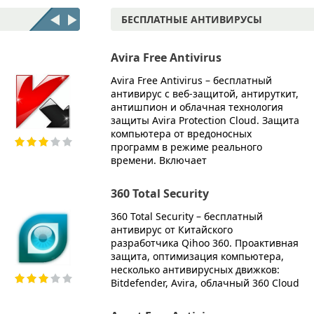
БЕСПЛАТНЫЕ АНТИВИРУСЫ
McAfee Internet Security
Avira Free Antivirus
McAfee Internet Security -
Avira Free Antivirus – бесплатный
комплексный антивирус.
антивирус с веб-защитой, антируткит,
Эффективная защита от вирусов и
антишпион и облачная технология
любых интернет-угроз. Резервное
защиты Avira Protection Cloud. Защита
копирование 1 гигабайт, оптимизация
компьютера от вредоносных
операционной системы и еще
программ в режиме реального
работы, защита от мошенников.
времени. Включает
Avira Internet Security Suite
360 Total Security
Avira Internet Security Suite –
360 Total Security – бесплатный
комплексное решение, антивирус с
антивирус от Китайского
защитой компьютера в режиме
разработчика Qihoo 360. Проактивная
реального времени, защищает от
защита, оптимизация компьютера,
всех видов интернет угроз. Включает
несколько антивирусных движков:
дополнительные утилиты
Bitdefender, Avira, облачный 360 Cloud