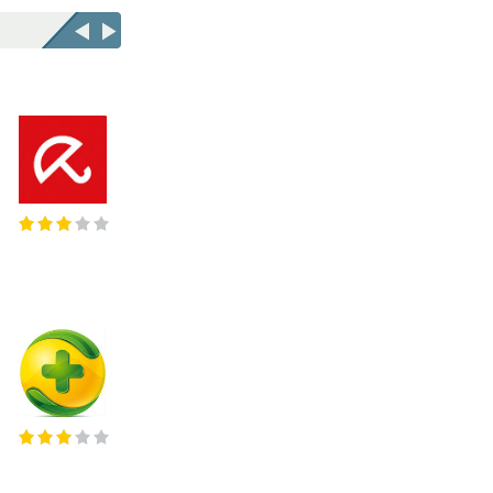
Avira Antivirus
Comodo Internet Security Premium
Avira Antivirus – профессиональная
Comodo Internet Security –
версия надежного антивируса с веб
бесплатный антивирус, комплексное
защитой и сканером почты.
решение Premium класса. Включает
Защищает от всех интернет угроз и
антивирус, фаервол, антишпион,
локальных атак. Обеспечивает
виртуальную среду «песочница» и
базовую защиту с брандмауэром
проактивную защиту «HIPS».
Windows, включает 5 Gb
Программа защищает
McAfee AntiVirus Plus
Outpost Security Suite Free
McAfee AntiVirus Plus – базовая
Outpost Security Suite Free -
зашита от вирусов и угроз из
бесплатный антивирус для
интернета. В основной пакет Маккафи
комплексной защиты домашнего
входит: антивирус, фаервол,
компьютера от всех вирусных угроз
антишпион, веб защита «SiteAdvisor»,
из интернета и локальной сети.
чистка системы и удаление файлов
Основные компоненты антивируса
безвозвратно.
это антиспам, файрвол