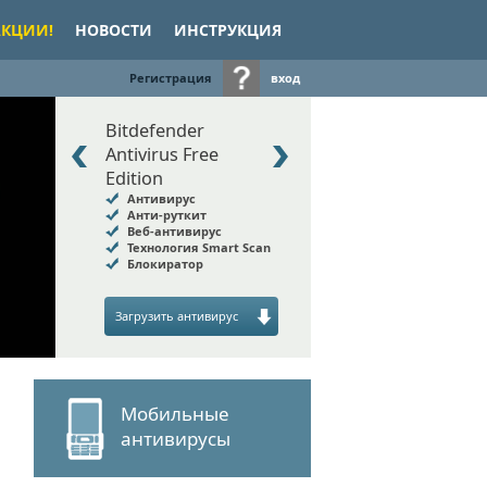
АКЦИИ!
НОВОСТИ
ИНСТРУКЦИЯ
Регистрация
вход
Bitdefender
Antivirus Free
Edition
Антивирус
Анти-руткит
Веб-антивирус
Технология Smart Scan
Блокиратор
Загрузить антивирус
Мобильные
антивирусы