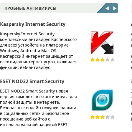
ПРОБНЫЕ АНТИВИРУСЫ
Kaspersky Internet Security
McAfe
Kaspersky Internet Security –
McAfee 
комплексный антивирус Касперского
компле
для всех устройств на платформе
Эффект
Windows, Android и Mac OS.
любых 
Касперский интернет защищает от
копиро
всех видов интернет угроз, включает
опера
функции: веб-антивирус
работы
ESET NOD32 Smart Security
Avira 
ESET NOD32 Smart Security новая
Avira I
версия комплексного антивируса для
компле
полной защиты в интернете.
защит
Безопасные онлайн покупки, защита
реальн
в социальных сетях и безопасное
всех в
посещение веб-сайтов с
допол
интеллектуальной защитой ESET