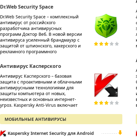
AVG I
Dr.Web Security Space
AVG In
Dr.Web Security Space – комплексный
компл
антивирус от российского
персон
разработчика антивирусных
мошен
программ Доктор Веб. В новой версии
угроз.
антивируса усиленный брандмауэр с
технол
защитой от шпионского, хакерского и
защищ
рекламного программного
AVG A
Антивирус Касперского
AVG An
Антивирус Касперского – базовая
защито
защита с проактивными и облачными
быстра
антивирусными технологиями для
вирусо
защиты компьютера от новых,
вредон
неизвестных и основных интернет-
Вирту
угроз. Kaspersky Anti-Virus включает
конфи
МОБИЛЬНЫЕ АНТИВИРУСЫ
Kaspersky Internet Security для Android